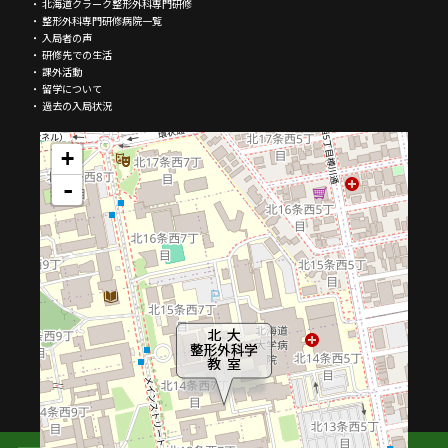
・ 北海道クラーク整形外科専門研修
・ 整形外科専門研修病院一覧
・ 入局者の声
・ 研修先での生活
・ 課外活動
・ 留学について
・ 過去の入局状況