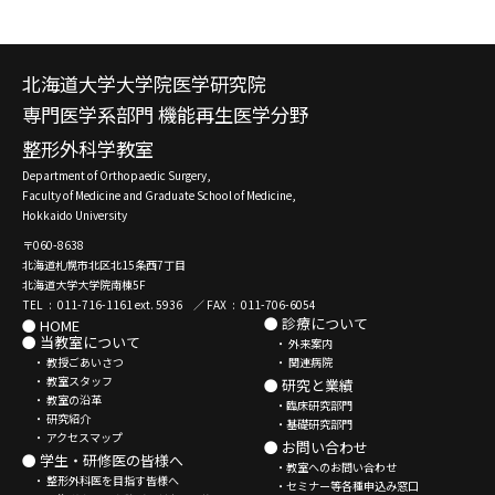
北海道大学大学院医学研究院
専門医学系部門 機能再生医学分野
整形外科学教室
Department of Orthopaedic Surgery,
Faculty of Medicine and Graduate School of Medicine,
Hokkaido University
〒060-8638
北海道札幌市北区北15条西7丁目
北海道大学大学院南棟5F
TEL : 011-716-1161 ext. 5936 ／ FAX : 011-706-6054
● 診療について
● HOME
● 当教室について
・ 外来案内
・ 教授ごあいさつ
・ 関連病院
・ 教室スタッフ
● 研究と業績
・ 教室の沿革
・臨床研究部門
・ 研究紹介
・基礎研究部門
・ アクセスマップ
● お問い合わせ
● 学生・研修医の皆様へ
・教室へのお問い合わせ
・ 整形外科医を目指す皆様へ
・セミナー等各種申込み窓口