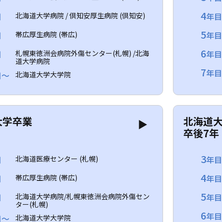
4
目
北海道大学病院 / 倶知安厚生病院 (倶知安)
年
5
目
帯広厚生病院 (帯広)
年
6
目
札幌東徳洲会病院外傷センター(札幌) /北海
年
道大学病院
7
年目
目～
北海道大学大学院
大学卒業
北海道
▶
卒後7年
3
目
北海道医療センター (札幌)
年
4
目
帯広厚生病院 (帯広)
年
5
目
北海道大学病院/札幌東徳洲会病院外傷セン
年
ター(札幌)
6
年目
目～
北海道大学大学院