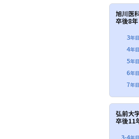
旭川医
卒後8年
3
年
4
年
5
年
6
年
7
年
弘前大
卒後11
3-4
年