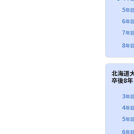
5
年
6
年
7
年
8
年
北海道
卒後8年
3
年
4
年
5
年
6
年