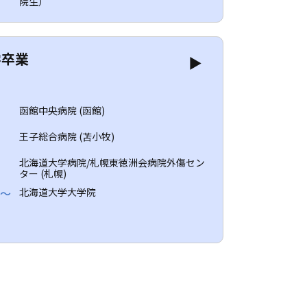
院生）
学卒業
▶
目
函館中央病院 (函館)
目
王子総合病院 (苫小牧)
目
北海道大学病院/札幌東徳洲会病院外傷セン
ター (札幌)
～
北海道大学大学院