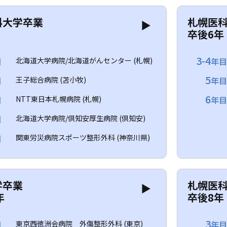
科大学卒業
札幌医
▶
卒後6年
3-4
目
北海道大学病院/北海道がんセンター (札幌)
年
5
目
王子総合病院 (苫小牧)
年
6
目
NTT東日本札幌病院 (札幌)
年
目
北海道大学病院/倶知安厚生病院 (倶知安)
目
関東労災病院スポーツ整形外科 (神奈川県)
学卒業
札幌医
▶
年
卒後8年
3
目
東京西徳洲会病院 外傷整形外科 (東京)
年