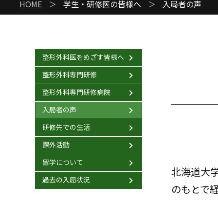
HOME
＞
学生・研修医の皆様へ
＞
入局者の声
整形外科医をめざす皆様へ
整形外科専門研修
整形外科専門研修病院
入局者の声
研修先での生活
課外活動
留学について
北海道大
過去の入局状況
のもとで