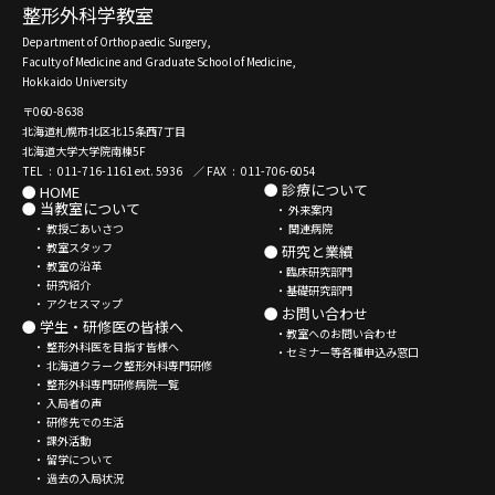
整形外科学教室
Department of Orthopaedic Surgery,
Faculty of Medicine and Graduate School of Medicine,
Hokkaido University
〒060-8638
北海道札幌市北区北15条西7丁目
北海道大学大学院南棟5F
TEL : 011-716-1161 ext. 5936 ／ FAX : 011-706-6054
● 診療について
● HOME
● 当教室について
・ 外来案内
・ 教授ごあいさつ
・ 関連病院
・ 教室スタッフ
● 研究と業績
・ 教室の沿革
・臨床研究部門
・ 研究紹介
・基礎研究部門
・ アクセスマップ
● お問い合わせ
● 学生・研修医の皆様へ
・教室へのお問い合わせ
・ 整形外科医を目指す皆様へ
・セミナー等各種申込み窓口
・ 北海道クラーク整形外科専門研修
・ 整形外科専門研修病院一覧
・ 入局者の声
・ 研修先での生活
・ 課外活動
・ 留学について
・ 過去の入局状況